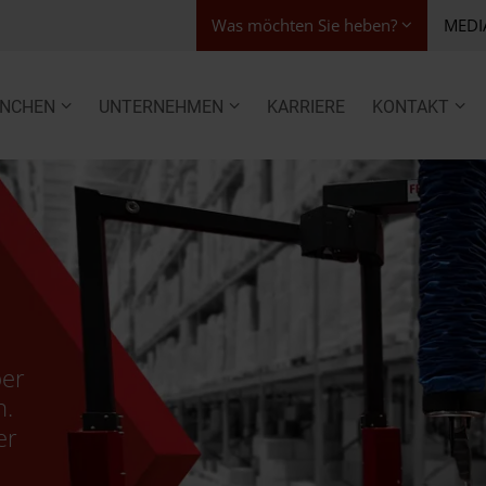
Was möchten Sie heben?
MEDI
NCHEN
UNTERNEHMEN
KARRIERE
KONTAKT
ber
n.
er