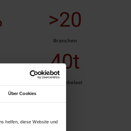
%
>20
Branchen
40t
eit
max. Hebelast
Über Cookies
ns helfen, diese Website und