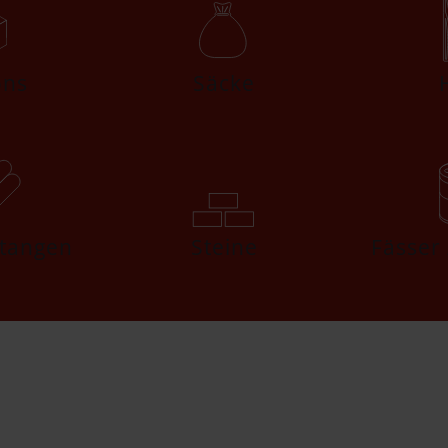
ons
Säcke
Stangen
Steine
Fässer 