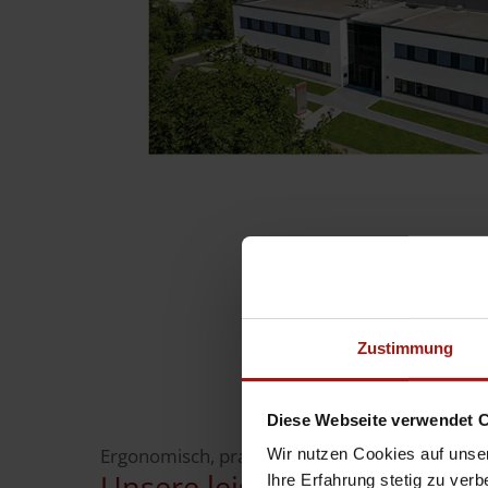
Zustimmung
Diese Webseite verwendet 
Ergonomisch, praktisch, sicher
Wir nutzen Cookies auf unser
Unsere leistungsstarken
Va
Ihre Erfahrung stetig zu ver