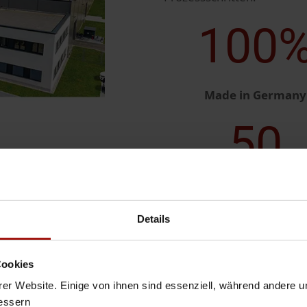
100
Made in Germany
50
Vertretungen Weltw
Details
Cookies
er Website. Einige von ihnen sind essenziell, während andere u
kuum-Hebegeräte
bessern