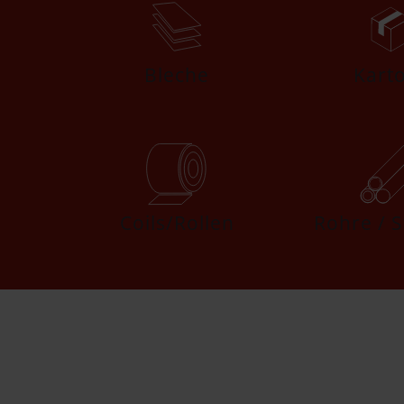
Bleche
Kart
Coils/Rollen
Rohre / 